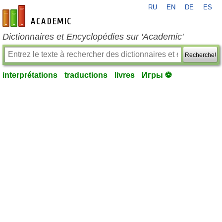
RU
EN
DE
ES
fr-academic.com
Dictionnaires et Encyclopédies sur 'Academic'
Recherche!
interprétations
traductions
livres
Игры ⚽