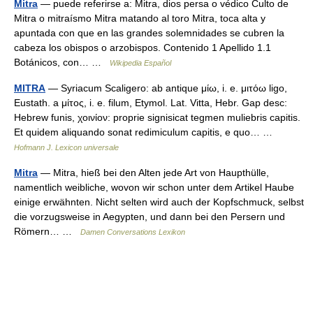
Mitra
— puede referirse a: Mitra, dios persa o védico Culto de
Mitra o mitraísmo Mitra matando al toro Mitra, toca alta y
apuntada con que en las grandes solemnidades se cubren la
cabeza los obispos o arzobispos. Contenido 1 Apellido 1.1
Botánicos, con… …
Wikipedia Español
MITRA
— Syriacum Scaligero: ab antique μίω, i. e. μιτόω ligo,
Eustath. a μίτος, i. e. filum, Etymol. Lat. Vitta, Hebr. Gap desc:
Hebrew funis, χοινίον: proprie signisicat tegmen muliebris capitis.
Et quidem aliquando sonat redimiculum capitis, e quo… …
Hofmann J. Lexicon universale
Mitra
— Mitra, hieß bei den Alten jede Art von Haupthülle,
namentlich weibliche, wovon wir schon unter dem Artikel Haube
einige erwähnten. Nicht selten wird auch der Kopfschmuck, selbst
die vorzugsweise in Aegypten, und dann bei den Persern und
Römern… …
Damen Conversations Lexikon