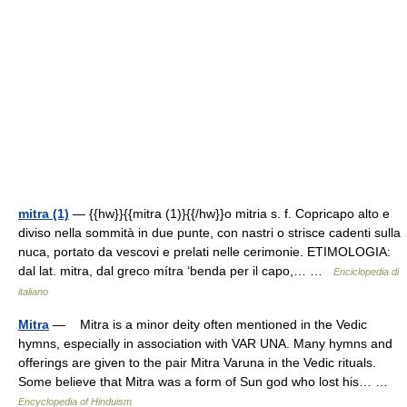
mitra (1)
— {{hw}}{{mitra (1)}{{/hw}}o mitria s. f. Copricapo alto e
diviso nella sommità in due punte, con nastri o strisce cadenti sulla
nuca, portato da vescovi e prelati nelle cerimonie. ETIMOLOGIA:
dal lat. mitra, dal greco mítra ‘benda per il capo,… …
Enciclopedia di
italiano
Mitra
— Mitra is a minor deity often mentioned in the Vedic
hymns, especially in association with VAR UNA. Many hymns and
offerings are given to the pair Mitra Varuna in the Vedic rituals.
Some believe that Mitra was a form of Sun god who lost his… …
Encyclopedia of Hinduism