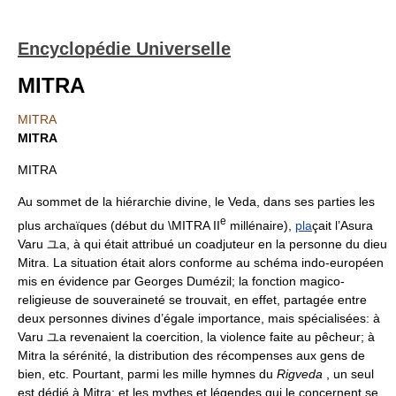
Encyclopédie Universelle
MITRA
MITRA
MITRA
MITRA
Au sommet de la hiérarchie divine, le Veda, dans ses parties les
e
plus archaïques (début du \MITRA II
millénaire),
pla
çait l’Asura
Varu ユa, à qui était attribué un coadjuteur en la personne du dieu
Mitra. La situation était alors conforme au schéma indo-européen
mis en évidence par Georges Dumézil; la fonction magico-
religieuse de souveraineté se trouvait, en effet, partagée entre
deux personnes divines d’égale importance, mais spécialisées: à
Varu ユa revenaient la coercition, la violence faite au pêcheur; à
Mitra la sérénité, la distribution des récompenses aux gens de
bien, etc. Pourtant, parmi les mille hymnes du
Rigveda
, un seul
est dédié à Mitra; et les mythes et légendes qui le concernent se