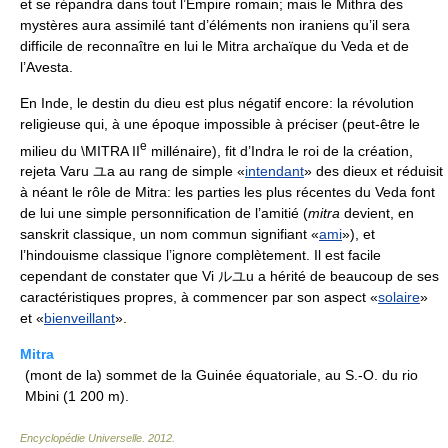
et se répandra dans tout l’Empire romain; mais le Mithra des
mystères aura assimilé tant d’éléments non iraniens qu’il sera
difficile de reconnaître en lui le Mitra archaïque du Veda et de
l’Avesta.
En Inde, le destin du dieu est plus négatif encore: la révolution
religieuse qui, à une époque impossible à préciser (peut-être le
e
milieu du \MITRA II
millénaire), fit d’Indra le roi de la création,
rejeta Varu ユa au rang de simple «
intendant
» des dieux et réduisit
à néant le rôle de Mitra: les parties les plus récentes du Veda font
de lui une simple personnification de l’amitié (
mitra
devient, en
sanskrit classique, un nom commun signifiant «
ami
»), et
l’hindouisme classique l’ignore complètement. Il est facile
cependant de constater que Vi ルユu a hérité de beaucoup de ses
caractéristiques propres, à commencer par son aspect «
solaire
»
et «
bienveillant
».
Mitra
(mont de la) sommet de la Guinée équatoriale, au S.-O. du rio
Mbini (1 200 m).
Encyclopédie Universelle
.
2012
.