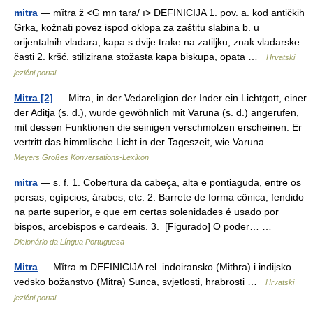
mitra
— mȉtra ž <G mn tārā/ ī> DEFINICIJA 1. pov. a. kod antičkih
Grka, kožnati povez ispod oklopa za zaštitu slabina b. u
orijentalnih vladara, kapa s dvije trake na zatiljku; znak vladarske
časti 2. kršć. stilizirana stožasta kapa biskupa, opata …
Hrvatski
jezični portal
Mitra [2]
— Mitra, in der Vedareligion der Inder ein Lichtgott, einer
der Aditja (s. d.), wurde gewöhnlich mit Varuna (s. d.) angerufen,
mit dessen Funktionen die seinigen verschmolzen erscheinen. Er
vertritt das himmlische Licht in der Tageszeit, wie Varuna …
Meyers Großes Konversations-Lexikon
mitra
— s. f. 1. Cobertura da cabeça, alta e pontiaguda, entre os
persas, egípcios, árabes, etc. 2. Barrete de forma cônica, fendido
na parte superior, e que em certas solenidades é usado por
bispos, arcebispos e cardeais. 3. [Figurado] O poder… …
Dicionário da Língua Portuguesa
Mitra
— Mȉtra m DEFINICIJA rel. indoiransko (Mithra) i indijsko
vedsko božanstvo (Mitra) Sunca, svjetlosti, hrabrosti …
Hrvatski
jezični portal